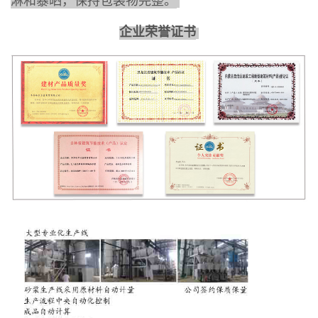
淋和暴晒，保持包装物完整。
企业荣誉证书