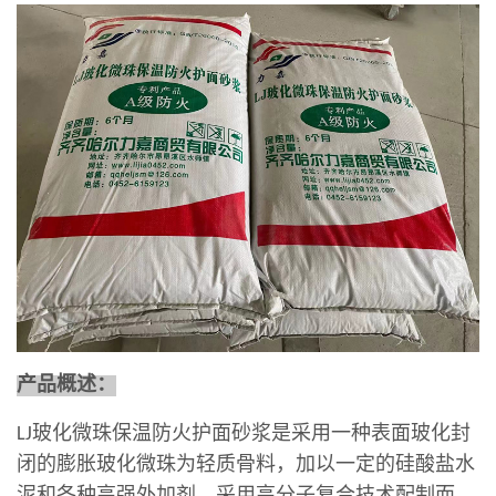
产品概述：
玻化微珠保温防火护面砂浆是采用一种表面玻化封
LJ
闭的膨胀玻化微珠为轻质骨料，加以一定的硅酸盐水
泥和各种高强外加剂，采用高分子复合技术配制而