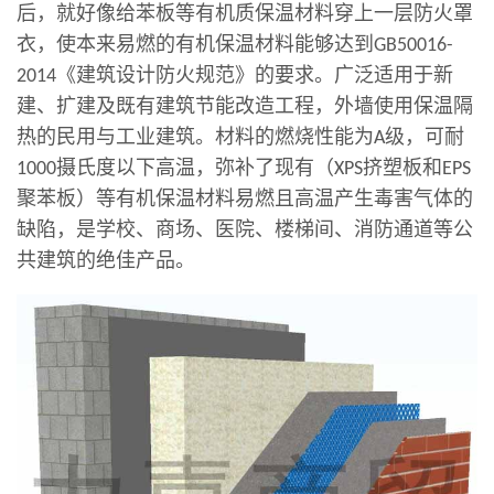
后，就好像给苯板等有机质保温材料穿上一层防火罩
衣，使本来易燃的有机保温材料能够达到
GB50016-
《建筑设计防火规范》的要求。广泛适用于新
2014
建、扩建及既有建筑节能改造工程，外墙使用保温隔
热的民用与工业建筑。材料的燃烧性能为
级，可耐
A
摄氏度以下高温，弥补了现有（
挤塑板和
1000
XPS
EPS
聚苯板）等有机保温材料易燃且高温产生毒害气体的
缺陷，是学校、商场、医院、楼梯间、消防通道等公
共建筑的绝佳产品。