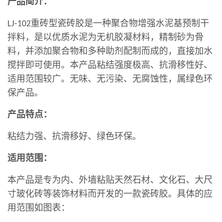
产品简介：
重砖型瓷砖胶是一种聚合物增强水泥基预制干
LJ-102
拌料，是以优质水泥为无机胶凝材料，精制砂为骨
料，并添加聚合物和多种助剂配制而成的，直接加水
搅拌即可使用。本产品粘结强度极高、抗滑移性好、
适用范围较广。
无味、无污染、无腐蚀性，属绿色环
保产品。
产品特点：
粘结力强、抗滑移好、绿色环保。
适用范围：
本产品是专为内、外墙粘贴天然石材、文化石、大尺
寸玻化砖等装饰材料而开发的一款瓷砖胶。具体的应
用范围如图表：