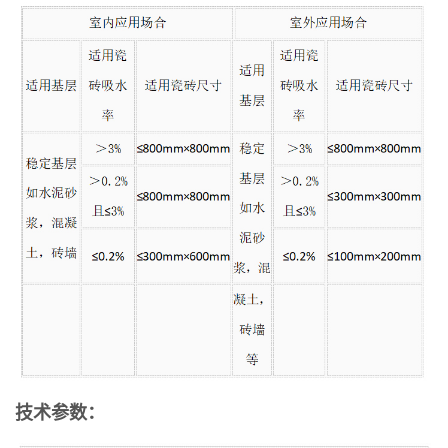
技术参数：